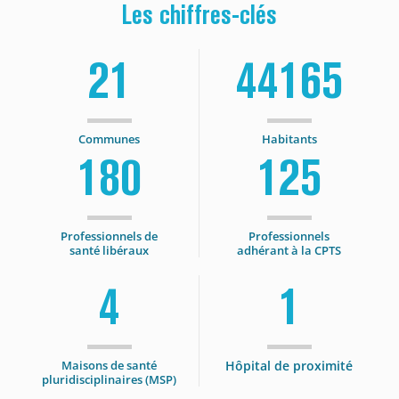
Les chiffres-clés
21
44165
Communes
Habitants
180
125
Professionnels de
Professionnels
santé libéraux
adhérant à la CPTS
4
1
Maisons de santé
Hôpital de proximité
pluridisciplinaires (MSP)