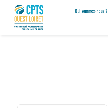
Passer
au
Qui sommes-nous ?
Qui sommes-nous ?
contenu