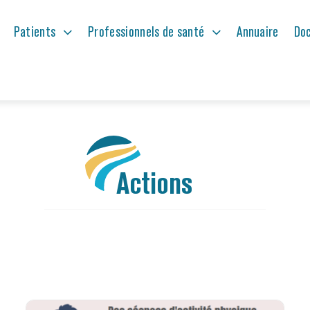
Patients
Patients
Professionnels de santé
Professionnels de santé
Annuaire
Annuaire
Do
Do
Actions