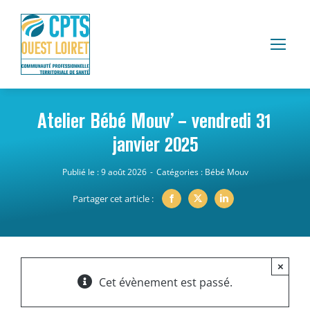
Passer
au
contenu
Atelier Bébé Mouv’ – vendredi 31
janvier 2025
Publié le : 9 août 2026
-
Catégories :
Bébé Mouv
Partager cet article :
×
Cet évènement est passé.