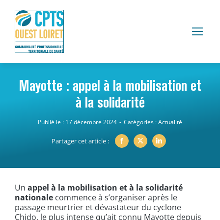
Passer
au
contenu
Mayotte : appel à la mobilisation et
à la solidarité
Publié le : 17 décembre 2024
-
Catégories :
Actualité
Partager cet article :
Un
appel à la mobilisation et à la solidarité
nationale
commence à s’organiser après le
passage meurtrier et dévastateur du cyclone
Chido, le plus intense qu’ait connu Mayotte depuis