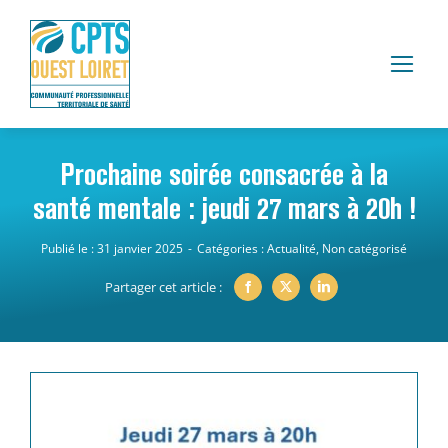
Passer
au
contenu
Prochaine soirée consacrée à la
santé mentale : jeudi 27 mars à 20h !
Publié le : 31 janvier 2025
-
Catégories :
Actualité
,
Non catégorisé
Partager cet article :