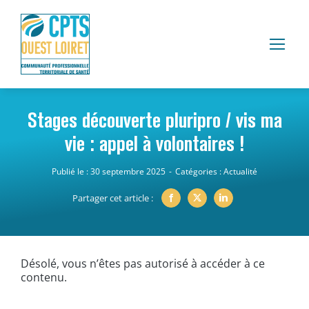
Passer
au
contenu
Stages découverte pluripro / vis ma
vie : appel à volontaires !
Publié le : 30 septembre 2025
-
Catégories :
Actualité
Partager cet article :
Désolé, vous n’êtes pas autorisé à accéder à ce
contenu.